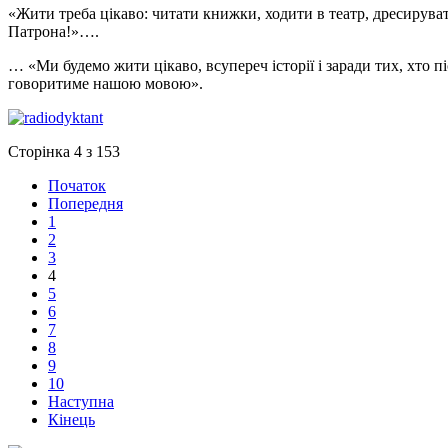
«Жити треба цікаво: читати книжки, ходити в театр, дресирува
Патрона!»….
… «Ми будемо жити цікаво, всупереч історії і заради тих, хто пі
говоритиме нашою мовою».
Сторінка 4 з 153
Початок
Попередня
1
2
3
4
5
6
7
8
9
10
Наступна
Кінець