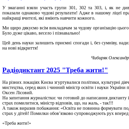
У змаганні взяли участь групи 301, 302 та 303, і, як не див
показали однаково чудові результати! Адже в нашому ліцеї п
найкращі вчителі, які вміють навчити кожного.
Ми щиро дякуємо всім викладачам за чудову організацію цього 
Було дуже цікаво, весело і пізнавально!
Цей день науки залишить приємні спогади і, без сумніву, нади
на нові відкриття!
Чибиряк Олександр
Радіодиктант 2025 "Треба жити!"
На різних локаціях Києва згуртувалися політики, культурні діяч
мистецтва, серед яких і чинний міністр освіти і науки України 
Оксен Лісовий.
На запитання журналістки: чи готовий до написання диктанту і
страх помилитися, міністр відповів, що, на жаль, - так!!!
А також виразив побажання: «Освіта не повинна формувати по
страх у дітей! Помилки обовʼязково супроводжують рух вперед
«Треба жити!»