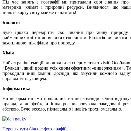
Під час занять з географії ми пригадали свої знання про 
материки, клімат і природні ресурси. Виявилося, що наш
знають карту світу майже напам’ять!
Біологія
Було цікаво перевірити свої знання про живу природу
найменших клітин до великих екосистем. Біологія виявилася 
захопливою, ніж фільм про природу.
Хімія
Найяскравіші емоції викликали експерименти з хімії! Особливо
«Вулкан», який вразив усіх своїм ефектним «виверженням». Т
проводили інші хімічні досліди, які змусили кожного відчу
справжнім науковцем.
Інформатика
На інформатиці ми поділилися на дві команди. Одна відгадув
правда, а де фейк, а інша розшифровувала закодовані реч
абеткою. Було весело, пізнавально і навіть трохи змагально.
Переглянути більше фотографій.