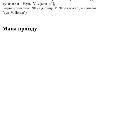
зупинки "Вул. М.Донця”);
·маршрутним таксі 201 (від станції М "Шулявська". до зупинки
"вул. М.Донця")
Мапа проїзду