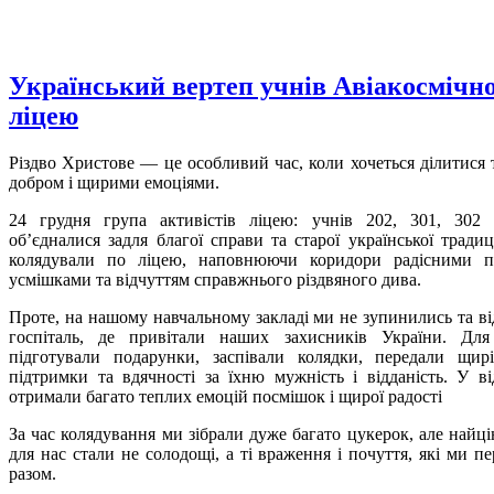
Український вертеп учнів Авіакосмічн
ліцею
Різдво Христове — це особливий час, коли хочеться ділитися 
добром і щирими емоціями.
24 грудня група активістів ліцею: учнів 202, 301, 302
обʼєдналися задля благої справи та старої української традиці
колядували по ліцею, наповнюючи коридори радісними п
усмішками та відчуттям справжнього різдвяного дива.
Проте, на нашому навчальному закладі ми не зупинились та ві
госпіталь, де привітали наших захисників України. Для
підготували подарунки, заспівали колядки, передали щир
підтримки та вдячності за їхню мужність і відданість. У ві
отримали багато теплих емоцій посмішок і щирої радості
За час колядування ми зібрали дуже багато цукерок, але найц
для нас стали не солодощі, а ті враження і почуття, які ми п
разом.