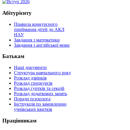
Абітурієнту
Правила конкурсного
приймання дітей до АКЛ
НАУ
Завдання з математики
Завдання з англійської мови
Батькам
Наші документи
Структура навчального року
Розклад дзвінків
Розклад спецкурсiв
Розклад гуртків та секцій
Розклад додаткових занять
Поради психолога
Інструкція по замовленню
учнівських квитків
Працівникам