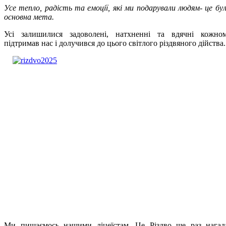
Усе тепло, радість та емоції, які ми подарували людям- це бу
основна мета.
Усі залишилися задоволені, натхненні та вдячні кожно
підтримав нас і долучився до цього світлого різдвяного дійства.
Ми пишаємось нашими ліцеїстам. Це Різдво ще раз нагад