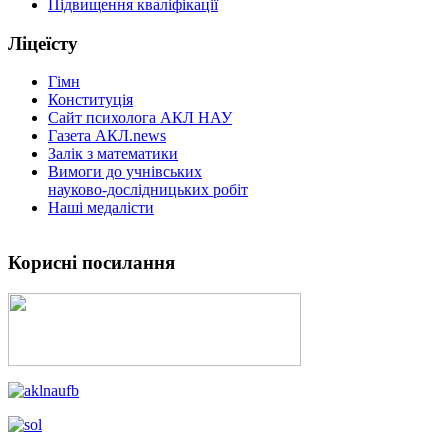
Підвищення кваліфікації
Ліцеїсту
Гімн
Конституція
Сайт психолога АКЛ НАУ
Газета АКЛ.news
Залік з математики
Вимоги до учнівських
науково-дослідницьких робіт
Наші медалісти
Корисні посилання