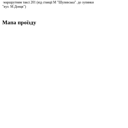
·маршрутним таксі 201 (від станції М "Шулявська". до зупинки
"вул. М.Донця")
Мапа проїзду