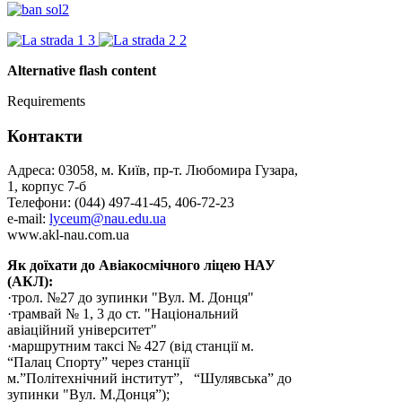
Alternative flash content
Requirements
Контакти
Адреса: 03058, м. Київ, пр-т. Любомира Гузара,
1, корпус 7-б
Телефони: (044) 497-41-45, 406-72-23
e-mail:
lyceum@nau.edu.ua
www.akl-nau.com.ua
Як доїхати до Авіакосмічного ліцею НАУ
(АКЛ):
·трол. №27 до зупинки "Вул. М. Донця"
·трамвай № 1, 3 до ст. "Національний
авіаційний університет"
·маршрутним таксі № 427 (від станції м.
“Палац Спорту” через станції
м.”Політехнічний інститут”, “Шулявська” до
зупинки "Вул. М.Донця”);