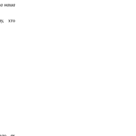
ла наша
му, хто
ало, як