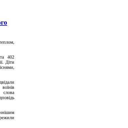
ого
теплом,
 та 402
ї. Діти
існями,
двідали
 воїнів
і слова
дповідь
іннішим
ережили