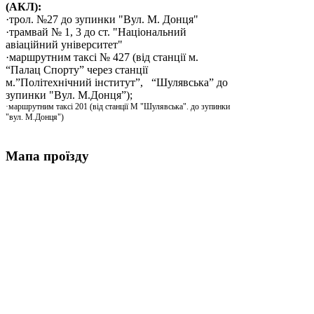
(АКЛ):
·трол. №27 до зупинки "Вул. М. Донця"
·трамвай № 1, 3 до ст. "Національний
авіаційний університет"
·маршрутним таксі № 427 (від станції м.
“Палац Спорту” через станції
м.”Політехнічний інститут”, “Шулявська” до
зупинки "Вул. М.Донця”);
·маршрутним таксі 201 (від станції М "Шулявська". до зупинки
"вул. М.Донця")
Мапа проїзду