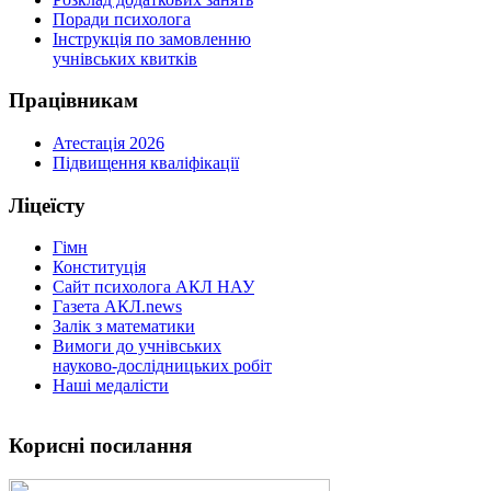
Поради психолога
Інструкція по замовленню
учнівських квитків
Працівникам
Атестація 2026
Підвищення кваліфікації
Ліцеїсту
Гімн
Конституція
Сайт психолога АКЛ НАУ
Газета АКЛ.news
Залік з математики
Вимоги до учнівських
науково-дослідницьких робіт
Наші медалісти
Корисні посилання