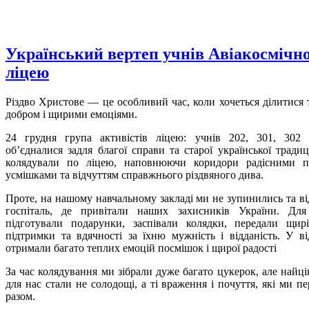
Український вертеп учнів Авіакосмічн
ліцею
Різдво Христове — це особливий час, коли хочеться ділитися 
добром і щирими емоціями.
24 грудня група активістів ліцею: учнів 202, 301, 302
обʼєдналися задля благої справи та старої української традиці
колядували по ліцею, наповнюючи коридори радісними п
усмішками та відчуттям справжнього різдвяного дива.
Проте, на нашому навчальному закладі ми не зупинились та ві
госпіталь, де привітали наших захисників України. Для
підготували подарунки, заспівали колядки, передали щир
підтримки та вдячності за їхню мужність і відданість. У ві
отримали багато теплих емоцій посмішок і щирої радості
За час колядування ми зібрали дуже багато цукерок, але найц
для нас стали не солодощі, а ті враження і почуття, які ми п
разом.