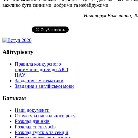
важливо бути єдиними, добрими та небайдужими.
Нечипорук Валентина, 20
Абітурієнту
Правила конкурсного
приймання дітей до АКЛ
НАУ
Завдання з математики
Завдання з англійської мови
Батькам
Наші документи
Структура навчального року
Розклад дзвінків
Розклад спецкурсiв
Розклад гуртків та секцій
Розклад додаткових занять