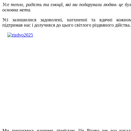
Усе тепло, радість та емоції, які ми подарували людям- це бу
основна мета.
Усі залишилися задоволені, натхненні та вдячні кожно
підтримав нас і долучився до цього світлого різдвяного дійства.
Ми пишаємось нашими ліцеїстам. Це Різдво ще раз нагад