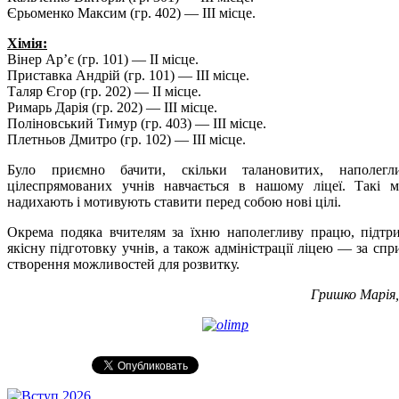
Єрьоменко Максим (гр. 402) — ІІІ місце.
Хімія:
Вінер Ар’є (гр. 101) — ІІ місце.
Приставка Андрій (гр. 101) — ІІІ місце.
Таляр Єгор (гр. 202) — ІІ місце.
Римарь Дарія (гр. 202) — ІІІ місце.
Поліновський Тимур (гр. 403) — ІІІ місце.
Плетньов Дмитро (гр. 102) — ІІІ місце.
Було приємно бачити, скільки талановитих, наполегл
цілеспрямованих учнів навчається в нашому ліцеї. Такі 
надихають і мотивують ставити перед собою нові цілі.
Окрема подяка вчителям за їхню наполегливу працю, підтр
якісну підготовку учнів, а також адміністрації ліцею — за спр
створення можливостей для розвитку.
Гришко Марія,