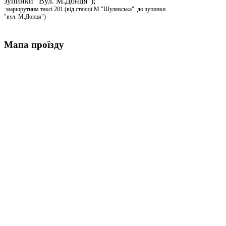
зупинки "Вул. М.Донця”);
·маршрутним таксі 201 (від станції М "Шулявська". до зупинки
"вул. М.Донця")
Мапа проїзду