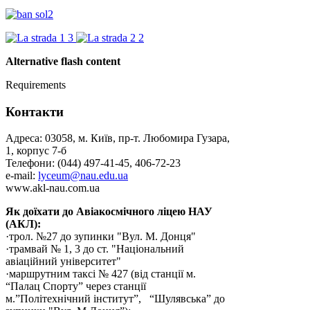
Alternative flash content
Requirements
Контакти
Адреса: 03058, м. Київ, пр-т. Любомира Гузара,
1, корпус 7-б
Телефони: (044) 497-41-45, 406-72-23
e-mail:
lyceum@nau.edu.ua
www.akl-nau.com.ua
Як доїхати до Авіакосмічного ліцею НАУ
(АКЛ):
·трол. №27 до зупинки "Вул. М. Донця"
·трамвай № 1, 3 до ст. "Національний
авіаційний університет"
·маршрутним таксі № 427 (від станції м.
“Палац Спорту” через станції
м.”Політехнічний інститут”, “Шулявська” до