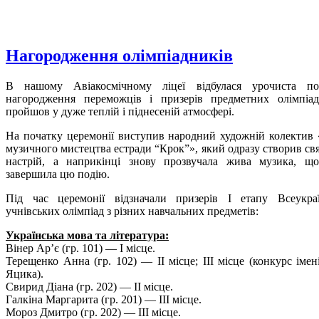
Нагородження олімпіадників
В нашому Авіакосмічному ліцеї відбулася урочиста п
нагородження переможців і призерів предметних олімпіад
пройшов у дуже теплій і піднесеній атмосфері.
На початку церемонії виступив народний художній колектив 
музичного мистецтва естради “Крок”», який одразу створив св
настрій, а наприкінці знову прозвучала жива музика, щ
завершила цю подію.
Під час церемонії відзначали призерів І етапу Всеукра
учнівських олімпіад з різних навчальних предметів:
Українська мова та література:
Вінер Ар’є (гр. 101) — І місце.
Терещенко Анна (гр. 102) — ІІ місце; ІІІ місце (конкурс імен
Яцика).
Свирид Діана (гр. 202) — ІІ місце.
Галкіна Маргарита (гр. 201) — ІІІ місце.
Мороз Дмитро (гр. 202) — ІІІ місце.