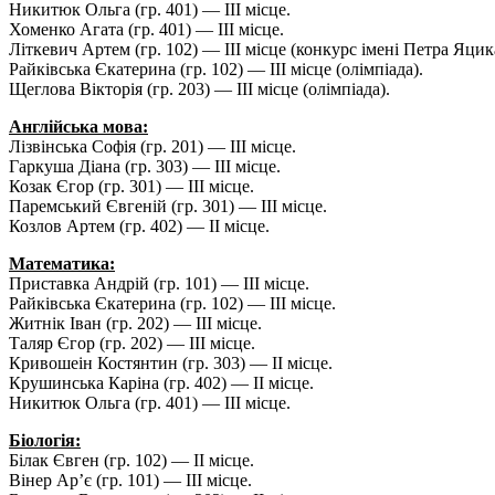
Никитюк Ольга (гр. 401) — ІІІ місце.
Хоменко Агата (гр. 401) — ІІІ місце.
Літкевич Артем (гр. 102) — ІІІ місце (конкурс імені Петра Яцик
Райківська Єкатерина (гр. 102) — ІІІ місце (олімпіада).
Щеглова Вікторія (гр. 203) — ІІІ місце (олімпіада).
Англійська мова:
Лізвінська Софія (гр. 201) — ІІІ місце.
Гаркуша Діана (гр. 303) — ІІІ місце.
Козак Єгор (гр. 301) — ІІІ місце.
Паремський Євгеній (гр. 301) — ІІІ місце.
Козлов Артем (гр. 402) — ІІ місце.
Математика:
Приставка Андрій (гр. 101) — ІІІ місце.
Райківська Єкатерина (гр. 102) — ІІІ місце.
Житнік Іван (гр. 202) — ІІІ місце.
Таляр Єгор (гр. 202) — ІІІ місце.
Кривошеін Костянтин (гр. 303) — ІІ місце.
Крушинська Каріна (гр. 402) — ІІ місце.
Никитюк Ольга (гр. 401) — ІІІ місце.
Біологія:
Білак Євген (гр. 102) — ІІ місце.
Вінер Ар’є (гр. 101) — ІІІ місце.