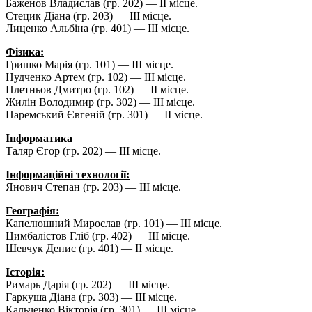
Баженов Владислав (гр. 202) — ІІ місце.
Стецик Діана (гр. 203) — ІІІ місце.
Лиценко Альбіна (гр. 401) — ІІІ місце.
Фізика:
Гришко Марія (гр. 101) — ІІІ місце.
Нудченко Артем (гр. 102) — ІІІ місце.
Плетньов Дмитро (гр. 102) — ІІ місце.
Жилін Володимир (гр. 302) — ІІІ місце.
Паремський Євгеній (гр. 301) — ІІ місце.
Інформатика
Таляр Єгор (гр. 202) — ІІІ місце.
Інформаційні технології:
Янович Степан (гр. 203) — ІІІ місце.
Географія:
Капелюшний Мирослав (гр. 101) — ІІІ місце.
Цимбалістов Гліб (гр. 402) — ІІІ місце.
Шевчук Денис (гр. 401) — ІІ місце.
Історія:
Римарь Дарія (гр. 202) — ІІІ місце.
Гаркуша Діана (гр. 303) — ІІІ місце.
Кальченко Вікторія (гр. 301) — ІІІ місце.