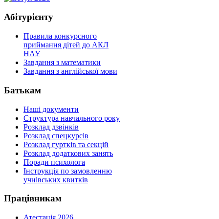
Абітурієнту
Правила конкурсного
приймання дітей до АКЛ
НАУ
Завдання з математики
Завдання з англійської мови
Батькам
Наші документи
Структура навчального року
Розклад дзвінків
Розклад спецкурсiв
Розклад гуртків та секцій
Розклад додаткових занять
Поради психолога
Інструкція по замовленню
учнівських квитків
Працівникам
Атестація 2026