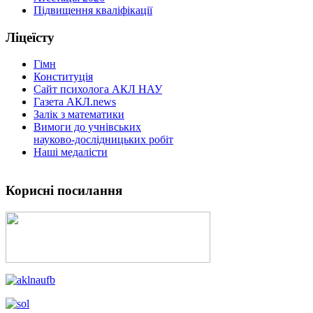
Підвищення кваліфікації
Ліцеїсту
Гімн
Конституція
Сайт психолога АКЛ НАУ
Газета АКЛ.news
Залік з математики
Вимоги до учнівських
науково-дослідницьких робіт
Наші медалісти
Корисні посилання