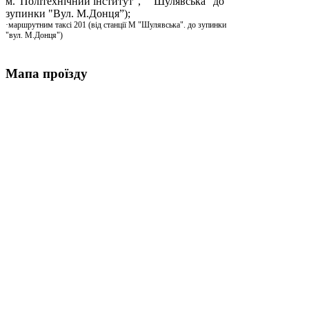
м.”Політехнічний інститут”, “Шулявська” до
зупинки "Вул. М.Донця”);
·маршрутним таксі 201 (від станції М "Шулявська". до зупинки
"вул. М.Донця")
Мапа проїзду