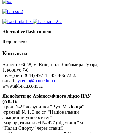
Alternative flash content
Requirements
Контакти
Адреса: 03058, м. Київ, пр-т. Любомира Гузара,
1, корпус 7-б
Телефони: (044) 497-41-45, 406-72-23
e-mail:
lyceum@nau.edu.ua
www.akl-nau.com.ua
Як доїхати до Авіакосмічного ліцею НАУ
(АКЛ):
·трол. №27 до зупинки "Вул. М. Донця"
·трамвай № 1, 3 до ст. "Національний
авіаційний університет"
·маршрутним таксі № 427 (від станції м.
“Палац Спорту” через станції