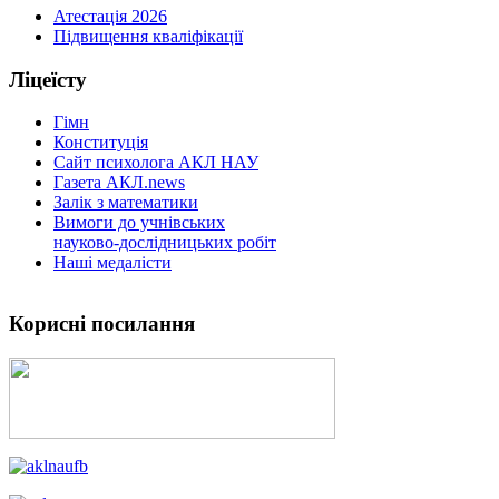
Атестація 2026
Підвищення кваліфікації
Ліцеїсту
Гімн
Конституція
Сайт психолога АКЛ НАУ
Газета АКЛ.news
Залік з математики
Вимоги до учнівських
науково-дослідницьких робіт
Наші медалісти
Корисні посилання