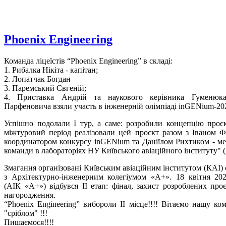
Phoenix Engineering
Команда ліцеїстів “Phoenix Engineering” в складі:
1. Рибалка Нікіта - капітан;
2. Лопатчак Богдан
3. Паремський Євгеній;
4. Приставка Андрій та наукового керівника Гуменюк
Парфеновича взяли участь в інженерній олімпіаді inGENium-20
Успішно подолали І тур, а саме: розробили концепцію проєк
міжтуровий період реалізовали цей проєкт разом з Іваном Ф
координатором конкурсу inGENium та Даніїлом Рихтиком - м
команди в лабораторіях НУ Київського авіаційного інституту" (
Змагання організовані Київським авіаційним інститутом (КАІ) 
з Архітектурно-інженерним колегіумом «А+». 18 квітня 20
(АІК «А+») відбувся ІІ етап: фінал, захист розроблених проє
нагородження.
“Phoenix Engineering” вибороли ІІ місце!!!! Вітаємо нашу ком
"сріблом" !!!
Пишаємося!!!!