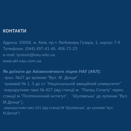
КОНТАКТИ
Адреса: 03058, м. Київ, пр-т. Любомира Гузара, 1, корпус 7-б
Телефони: (044) 497-41-45, 406-72-23
e-mail:
lyceum@nau.edu.ua
www.akl-nau.com.ua
Як доїхати до Авіакосмічного ліцею НАУ (АКЛ):
·трол. №27 до зупинки "Вул. М. Донця"
·трамвай № 1, 3 до ст. "Національний авіаційний університет"
·маршрутним таксі № 427 (від станції м. “Палац Спорту” через
станції м.”Політехнічний інститут”, “Шулявська” до зупинки "Вул.
М.Донця”);
·маршрутним таксі 201 (від станції М "Шулявська". до зупинки "вул.
М.Донця")