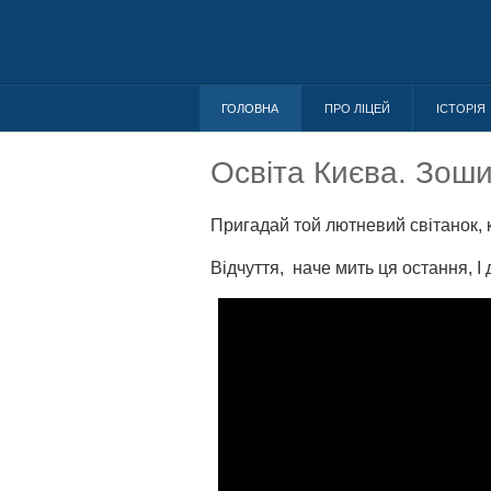
ГОЛОВНА
ПРО ЛІЦЕЙ
ІСТОРІЯ
Освіта Києва. Зоши
Пригадай той лютневий світанок, 
Відчуття, наче мить ця остання, І д