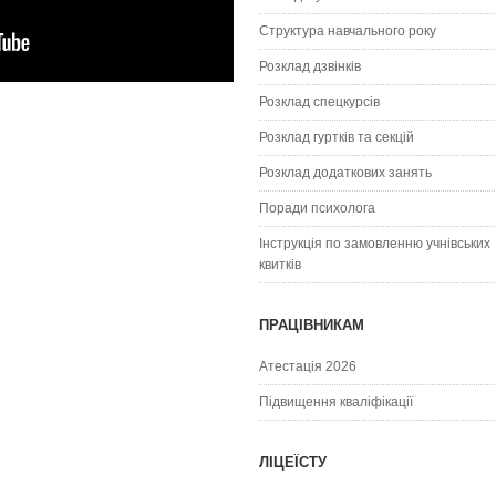
Структура навчального року
Розклад дзвінків
Розклад спецкурсiв
Розклад гуртків та секцій
Розклад додаткових занять
Поради психолога
Інструкція по замовленню учнівських
квитків
ПРАЦІВНИКАМ
Атестація 2026
Підвищення кваліфікації
ЛІЦЕЇСТУ