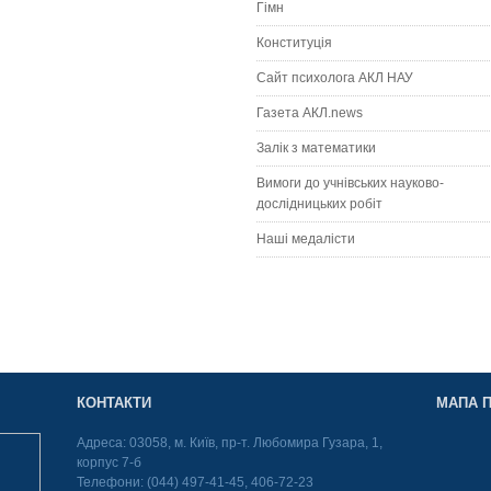
Гімн
Конституція
Сайт психолога АКЛ НАУ
Газета АКЛ.news
Залік з математики
Вимоги до учнівських науково-
дослідницьких робіт
Наші медалісти
КОНТАКТИ
МАПА П
Адреса: 03058, м. Київ, пр-т. Любомира Гузара, 1,
корпус 7-б
Телефони: (044) 497-41-45, 406-72-23