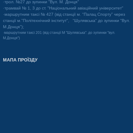
·трол. №27 до зупинки "Вул. М. Донця"
·трамвай № 1, 3 до ст. "Національний авіаційний університет"
·маршрутним таксі № 427 (від станції м. “Палац Спорту” через
станції м.”Політехнічний інститут”, “Шулявська” до зупинки "Вул.
М.Донця”);
·маршрутним таксі 201 (від станції М "Шулявська". до зупинки "вул.
М.Донця")
МАПА ПРОЇЗДУ