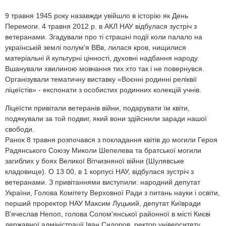
9 травня 1945 року назавжди увійшло в історію як День
Перемоги. 4 травня 2012 р. в АКЛ НАУ відбулася зустріч з
ветеранами. Згадували про ті страшні події коли палало на
українській землі полум'я ВВв, лилася кров, нищилися
матеріальні й культурні цінності, духовні надбання народу.
Вшанували хвилиною мовчання тих хто так і не повернувся.
Організували тематичну виставку «Воєнні родинні реліквії
ліцеїстів» - експонати з особистих родинних колекцій учнів.
Ліцеїсти привітали ветеранів війни, подарувати їм квіти,
подякували за той подвиг, який вони здійснили заради нашої
свободи.
Ранок 8 травня розпочався з покладання квітів до могили Героя
Радянського Союзу Миколи Шепелева та братської могили
загиблих у боях Великої Вітчизняної війни (Шулявське
кладовище). О 13 00, в 1 корпусі НАУ, відбулася зустріч з
ветеранами. З привітаннями виступили: народний депутат
України, Голова Комітету Верховної Ради з питань науки і освіти,
перший проректор НАУ Максим Луцький, депутат Київради
В'ячеслав Непоп, голова Солом'янської районної в місті Києві
державної адміністрації Іван Сидоров, ректор університету