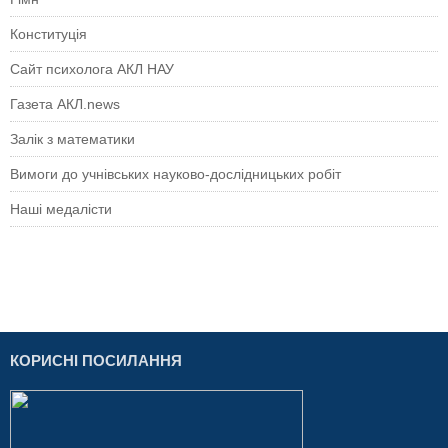
Конституція
Сайт психолога АКЛ НАУ
Газета АКЛ.news
Залік з математики
Вимоги до учнівських науково-дослідницьких робіт
Наші медалісти
КОРИСНІ ПОСИЛАННЯ