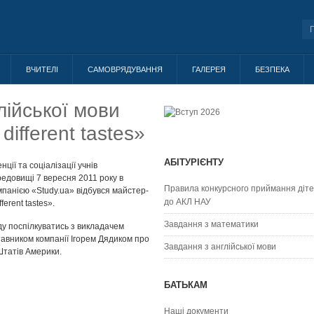
ВЧИТЕЛІ
САМОВРЯДУВАННЯ
ГАЛЕРЕЯ
БЕЗПЕКА
лійської мови
 different tastes»
АБІТУРІЄНТУ
ії та соціалізації учнів
едовищі 7 вересня 2011 року в
Правила конкурсного приймання діт
мпанією «Study.ua» відбувся майстер-
до АКЛ НАУ
ferent tastes».
Завдання з математики
ду поспілкуватись з викладачем
авником компанії Ігорем Дядиком про
Завдання з англійської мови
Штатів Америки.
БАТЬКАМ
Наші документи