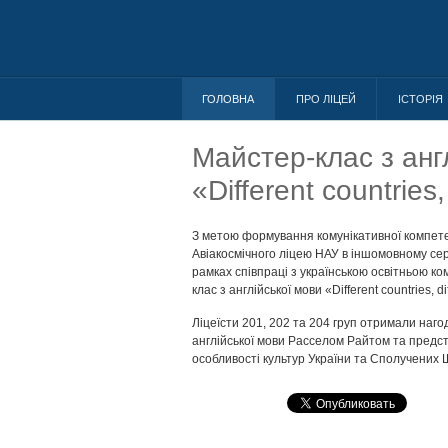
ГОЛОВНА
ПРО ЛІЦЕЙ
ІСТОРІЯ
Майстер-клас з анг
«Different countries,
З метою формування комунікативної компетенц
Авіакосмічного ліцею НАУ в іншомовному сер
рамках співпраці з українською освітньою ко
клас з англійської мови «Different countries, dif
Ліцеїсти 201, 202 та 204 груп отримали наго
англійської мови Расселом Райтом та предст
особливості культур України та Сполучених 