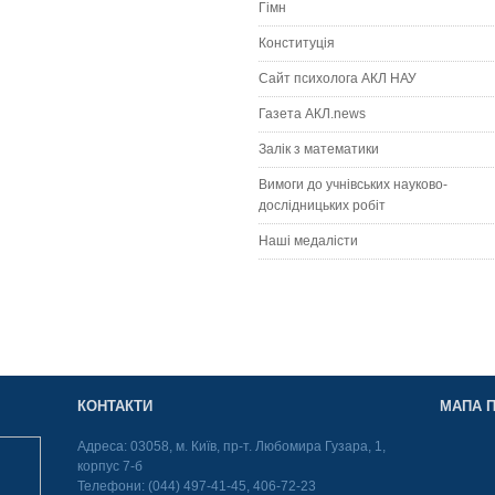
Гімн
Конституція
Сайт психолога АКЛ НАУ
Газета АКЛ.news
Залік з математики
Вимоги до учнівських науково-
дослідницьких робіт
Наші медалісти
КОНТАКТИ
МАПА П
Адреса: 03058, м. Київ, пр-т. Любомира Гузара, 1,
корпус 7-б
Телефони: (044) 497-41-45, 406-72-23