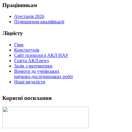
Працівникам
Атестація 2026
Підвищення кваліфікації
Ліцеїсту
Гімн
Конституція
Сайт психолога АКЛ НАУ
Газета АКЛ.news
Залік з математики
Вимоги до учнівських
науково-дослідницьких робіт
Наші медалісти
Корисні посилання