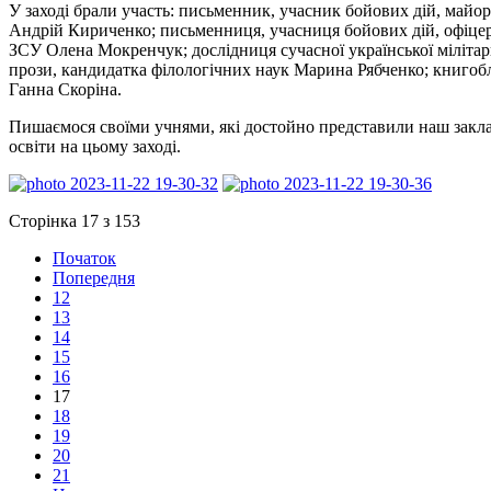
У заході брали участь: письменник, учасник бойових дій, майо
Андрій Кириченко; письменниця, учасниця бойових дій, офіце
ЗСУ Олена Мокренчук; дослідниця сучасної української мілітар
прози, кандидатка філологічних наук Марина Рябченко; книгоб
Ганна Скоріна.
Пишаємося своїми учнями, які достойно представили наш закл
освіти на цьому заході.
Сторінка 17 з 153
Початок
Попередня
12
13
14
15
16
17
18
19
20
21