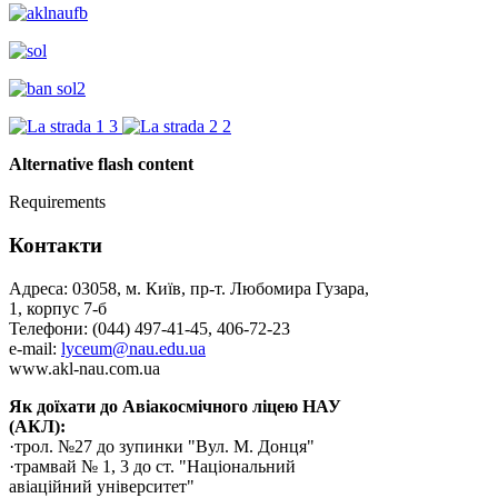
Alternative flash content
Requirements
Контакти
Адреса: 03058, м. Київ, пр-т. Любомира Гузара,
1, корпус 7-б
Телефони: (044) 497-41-45, 406-72-23
e-mail:
lyceum@nau.edu.ua
www.akl-nau.com.ua
Як доїхати до Авіакосмічного ліцею НАУ
(АКЛ):
·трол. №27 до зупинки "Вул. М. Донця"
·трамвай № 1, 3 до ст. "Національний
авіаційний університет"