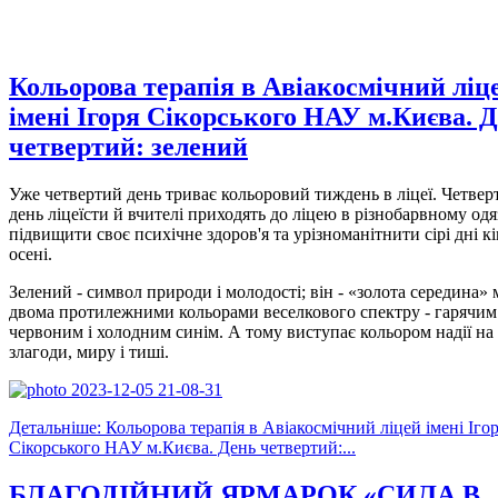
Кольорова терапія в Авіакосмічний ліц
імені Ігоря Сікорського НАУ м.Києва. 
четвертий: зелений
Уже четвертий день триває кольоровий тиждень в ліцеї. Четвер
день ліцеїсти й вчителі приходять до ліцею в різнобарвному одя
підвищити своє психічне здоров'я та урізноманітнити сірі дні к
осені.
Зелений - символ природи і молодості; він - «золота середина» 
двома протилежними кольорами веселкового спектру - гарячим
червоним і холодним синім. А тому виступає кольором надії на
злагоди, миру і тиші.
Детальніше: Кольорова терапія в Авіакосмічний ліцей імені Іго
Сікорського НАУ м.Києва. День четвертий:...
БЛАГОДІЙНИЙ ЯРМАРОК «СИЛА В