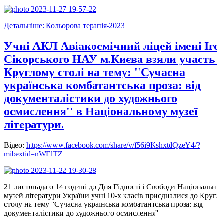
Детальніше: Кольорова терапія-2023
Учні АКЛ Авіакосмічний ліцей імені Іг
Сікорського НАУ м.Києва взяли участь
Круглому столі на тему: ''Сучасна
українська комбатантська проза: від
документалістики до художнього
осмислення'' в Національному музеї
літератури.
Відео:
https://www.facebook.com/share/v/f56i9KshxtdQzeY4/?
mibextid=nWElTZ
21 листопада о 14 годині до Дня Гідності і Свободи Національ
музей літератури України учні 10-х класів приєдналися до Круг
столу на тему ''Сучасна українська комбатантська проза: від
документалістики до художнього осмислення''