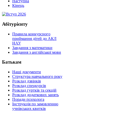
Наступна
Кінець
Абітурієнту
Правила конкурсного
приймання дітей до АКЛ
НАУ
Завдання з математики
Завдання з англійської мови
Батькам
Наші документи
Структура навчального року
Розклад дзвінків
Розклад спецкурсiв
Розклад гуртків та секцій
Розклад додаткових занять
Поради психолога
Інструкція по замовленню
учнівських квитків