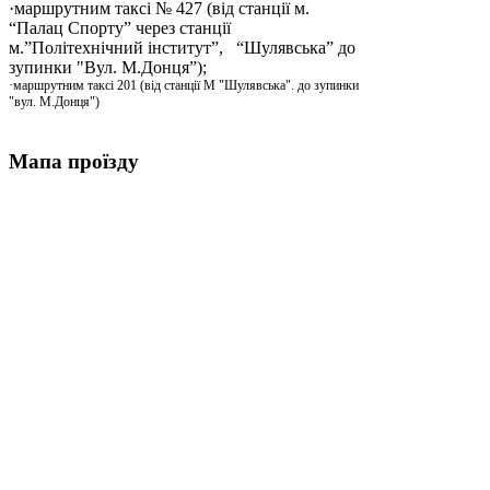
·маршрутним таксі № 427 (від станції м.
“Палац Спорту” через станції
м.”Політехнічний інститут”, “Шулявська” до
зупинки "Вул. М.Донця”);
·маршрутним таксі 201 (від станції М "Шулявська". до зупинки
"вул. М.Донця")
Мапа проїзду