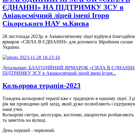
ЄДНАННІ» НА ПІДТРИМКУ ЗСУ в
Авіакосмічний ліцей імені Ігоря
Сікорського НАУ м.Києва
28 листопада 2023р. в Авіакосмічному ліцеї відбувся благодійн
ярмарок «СИЛА В ЄДНАННІ» для допомоги Збройним силам
України.
Детальніше: БЛАГОДІЙНИЙ ЯРМАРОК «СИЛА В ЄДНАННІ
ПІДТРИМКУ ЗСУ в Авіакосмічний ліцей імені Ігоря...
Кольорова терапія-2023
Тиждень кольорової терапії вже є традицією в нашому ліцеї. З р
рік ми проводимо цей захід, який дуже полюбляють і підтриму
наші учні.
Кольорові светри, аксесуари, костюми, шкарпетки розбавляють 
та заметіль на вулиці.
День перший - червоний.