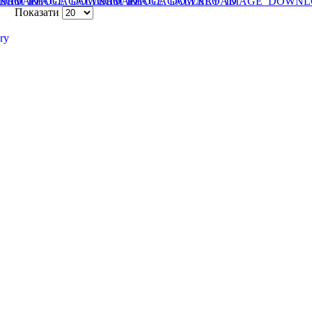
Показати
ry