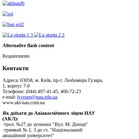
Alternative flash content
Requirements
Контакти
Адреса: 03058, м. Київ, пр-т. Любомира Гузара,
1, корпус 7-б
Телефони: (044) 497-41-45, 406-72-23
e-mail:
lyceum@nau.edu.ua
www.akl-nau.com.ua
Як доїхати до Авіакосмічного ліцею НАУ
(АКЛ):
·трол. №27 до зупинки "Вул. М. Донця"
·трамвай № 1, 3 до ст. "Національний
авіаційний університет"