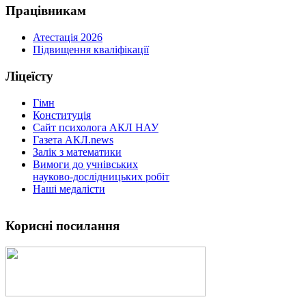
Працівникам
Атестація 2026
Підвищення кваліфікації
Ліцеїсту
Гімн
Конституція
Сайт психолога АКЛ НАУ
Газета АКЛ.news
Залік з математики
Вимоги до учнівських
науково-дослідницьких робіт
Наші медалісти
Корисні посилання