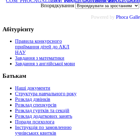
Впорядкування
Powered by
Phoca
Galle
Абітурієнту
Правила конкурсного
приймання дітей до АКЛ
НАУ
Завдання з математики
Завдання з англійської мови
Батькам
Наші документи
Структура навчального року
Розклад дзвінків
Розклад спецкурсiв
Розклад гуртків та секцій
Розклад додаткових занять
Поради психолога
Інструкція по замовленню
учнівських квитків