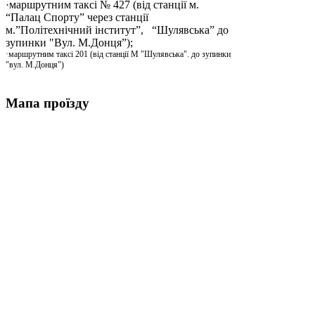
·маршрутним таксі № 427 (від станції м.
“Палац Спорту” через станції
м.”Політехнічний інститут”, “Шулявська” до
зупинки "Вул. М.Донця”);
·маршрутним таксі 201 (від станції М "Шулявська". до зупинки
"вул. М.Донця")
Мапа проїзду