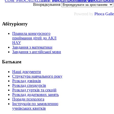
Впорядкування
Powered by
Phoca
Galle
Абітурієнту
Правила конкурсного
приймання дітей до АКЛ
НАУ
Завдання з математики
Завдання з англійської мови
Батькам
Наші документи
Структура навчального року
Розклад дзвінків
Розклад спецкурсiв
Розклад гуртків та секцій
Розклад додаткових занять
Поради психолога
Інструкція по замовленню
учнівських квитків