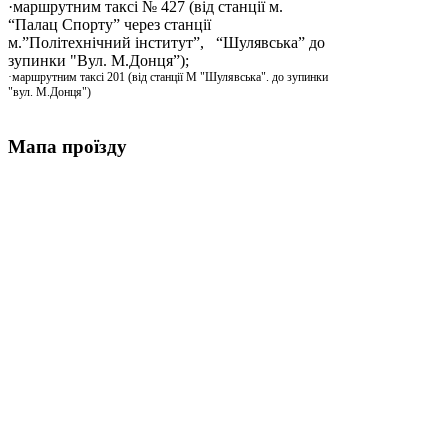
·маршрутним таксі № 427 (від станції м.
“Палац Спорту” через станції
м.”Політехнічний інститут”, “Шулявська” до
зупинки "Вул. М.Донця”);
·маршрутним таксі 201 (від станції М "Шулявська". до зупинки
"вул. М.Донця")
Мапа проїзду