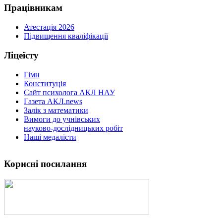
Працівникам
Атестація 2026
Підвищення кваліфікації
Ліцеїсту
Гімн
Конституція
Сайт психолога АКЛ НАУ
Газета АКЛ.news
Залік з математики
Вимоги до учнівських
науково-дослідницьких робіт
Наші медалісти
Корисні посилання