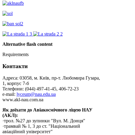
Alternative flash content
Requirements
Контакти
Адреса: 03058, м. Київ, пр-т. Любомира Гузара,
1, корпус 7-б
Телефони: (044) 497-41-45, 406-72-23
e-mail:
lyceum@nau.edu.ua
www.akl-nau.com.ua
Як доїхати до Авіакосмічного ліцею НАУ
(АКЛ):
·трол. №27 до зупинки "Вул. М. Донця"
·трамвай № 1, 3 до ст. "Національний
авіаційний університет"